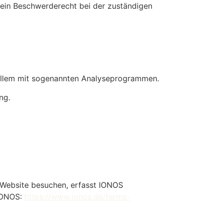
 ein Beschwerderecht bei der zuständigen
r allem mit sogenannten Analyseprogrammen.
ng.
 Website besuchen, erfasst IONOS
 IONOS:
https://www.ionos.de/terms-